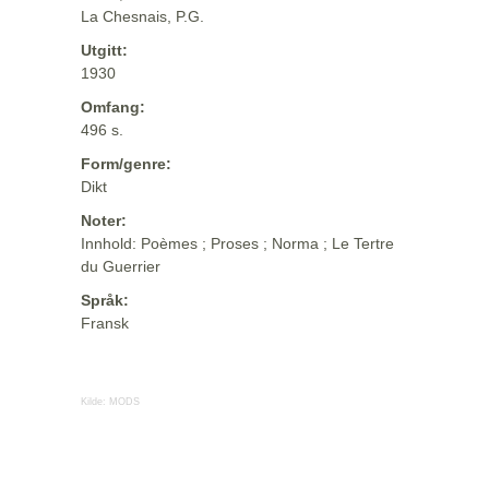
La Chesnais, P.G.
Utgitt:
1930
Omfang:
496 s.
Form/genre:
Dikt
Noter:
Innhold: Poèmes ; Proses ; Norma ; Le Tertre
du Guerrier
Språk:
Fransk
Kilde:
MODS