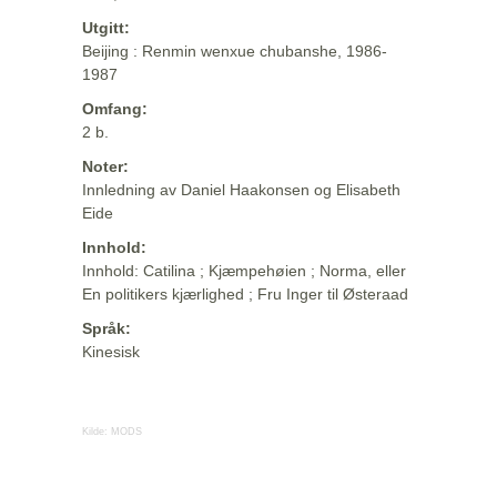
Utgitt:
Beijing : Renmin wenxue chubanshe, 1986-
1987
Omfang:
2 b.
Noter:
Innledning av Daniel Haakonsen og Elisabeth
Eide
Innhold:
Innhold: Catilina ; Kjæmpehøien ; Norma, eller
En politikers kjærlighed ; Fru Inger til Østeraad
Språk:
Kinesisk
Kilde:
MODS