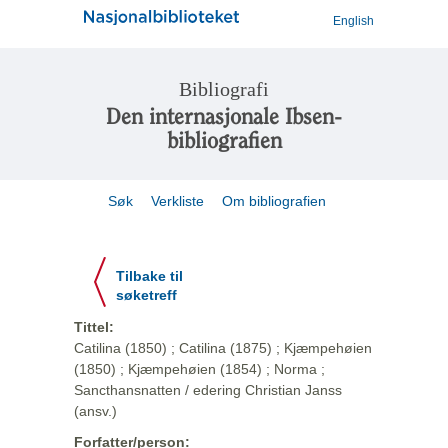
English
Bibliografi
Den internasjonale Ibsen-
bibliografien
Søk
Verkliste
Om bibliografien
Tilbake til
søketreff
Tittel:
Catilina (1850) ; Catilina (1875) ; Kjæmpehøien
(1850) ; Kjæmpehøien (1854) ; Norma ;
Sancthansnatten / edering Christian Janss
(ansv.)
Forfatter/person: