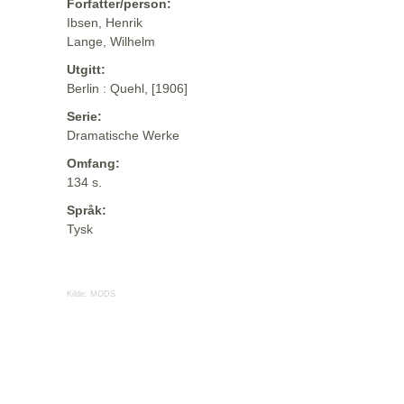
Forfatter/person:
Ibsen, Henrik
Lange, Wilhelm
Utgitt:
Berlin : Quehl, [1906]
Serie:
Dramatische Werke
Omfang:
134 s.
Språk:
Tysk
Kilde:
MODS