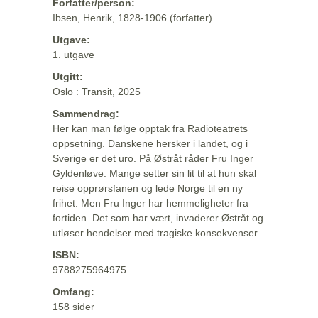
Forfatter/person:
Ibsen, Henrik, 1828-1906 (forfatter)
Utgave:
1. utgave
Utgitt:
Oslo : Transit, 2025
Sammendrag:
Her kan man følge opptak fra Radioteatrets
oppsetning. Danskene hersker i landet, og i
Sverige er det uro. På Østråt råder Fru Inger
Gyldenløve. Mange setter sin lit til at hun skal
reise opprørsfanen og lede Norge til en ny
frihet. Men Fru Inger har hemmeligheter fra
fortiden. Det som har vært, invaderer Østråt og
utløser hendelser med tragiske konsekvenser.
ISBN:
9788275964975
Omfang:
158 sider