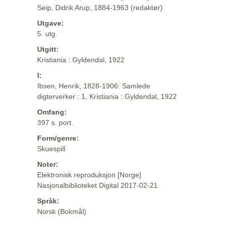
Seip, Didrik Arup, 1884-1963 (redaktør)
Utgave:
5. utg.
Utgitt:
Kristiania : Gyldendal, 1922
I:
Ibsen, Henrik, 1828-1906: Samlede
digterverker : 1, Kristiania : Gyldendal, 1922
Omfang:
397 s. port.
Form/genre:
Skuespill
Noter:
Elektronisk reproduksjon [Norge]
Nasjonalbiblioteket Digital 2017-02-21
Språk:
Norsk (Bokmål)