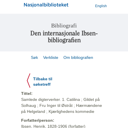
English
Bibliografi
Den internasjonale Ibsen-
bibliografien
Søk
Verkliste
Om bibliografien
Tilbake til
søketreff
Tittel:
Samlede digterverker. 1. Catilina ; Gildet på
Solhaug ; Fru Inger til Østråt ; Hærmændene
på Helgeland ; Kjærlighedens kommedie
Forfatter/person:
Ibsen, Henrik, 1828-1906 (forfatter)