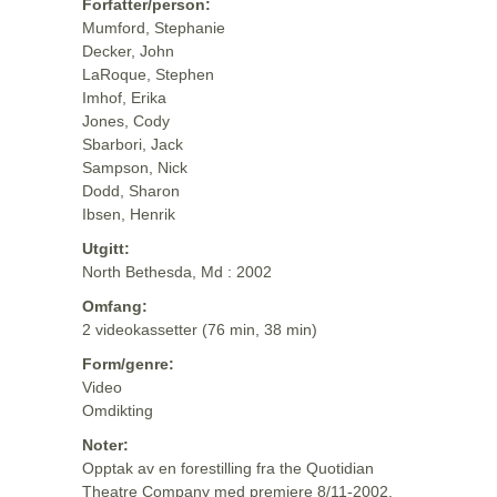
Forfatter/person:
Mumford, Stephanie
Decker, John
LaRoque, Stephen
Imhof, Erika
Jones, Cody
Sbarbori, Jack
Sampson, Nick
Dodd, Sharon
Ibsen, Henrik
Utgitt:
North Bethesda, Md : 2002
Omfang:
2 videokassetter (76 min, 38 min)
Form/genre:
Video
Omdikting
Noter:
Opptak av en forestilling fra the Quotidian
Theatre Company med premiere 8/11-2002.