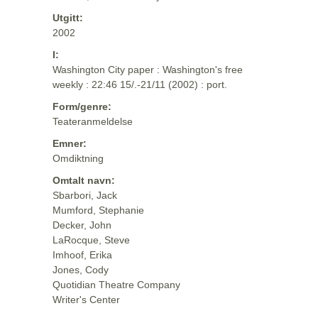
Utgitt:
2002
I:
Washington City paper : Washington's free
weekly : 22:46 15/.-21/11 (2002) : port.
Form/genre:
Teateranmeldelse
Emner:
Omdiktning
Omtalt navn:
Sbarbori, Jack
Mumford, Stephanie
Decker, John
LaRocque, Steve
Imhoof, Erika
Jones, Cody
Quotidian Theatre Company
Writer's Center