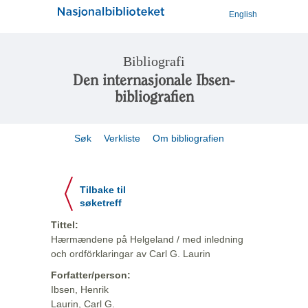
English
Bibliografi
Den internasjonale Ibsen-
bibliografien
Søk
Verkliste
Om bibliografien
Tilbake til
søketreff
Tittel:
Hærmændene på Helgeland / med inledning
och ordförklaringar av Carl G. Laurin
Forfatter/person:
Ibsen, Henrik
Laurin, Carl G.