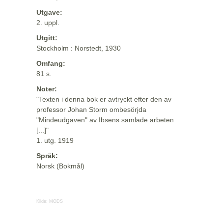
Utgave:
2. uppl.
Utgitt:
Stockholm : Norstedt, 1930
Omfang:
81 s.
Noter:
"Texten i denna bok er avtryckt efter den av
professor Johan Storm ombesörjda
"Mindeudgaven" av Ibsens samlade arbeten
[...]"
1. utg. 1919
Språk:
Norsk (Bokmål)
Kilde:
MODS