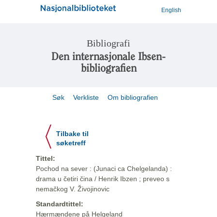
English
Bibliografi
Den internasjonale Ibsen-
bibliografien
Søk
Verkliste
Om bibliografien
Tilbake til
søketreff
Tittel:
Pochod na sever : (Junaci ca Chelgelanda) :
drama u četiri čina / Henrik Ibzen ; preveo s
nemačkog V. Živojinovic
Standardtittel:
Hærmændene på Helgeland