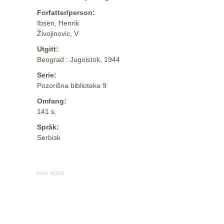
Forfatter/person:
Ibsen, Henrik
Živojinovic, V
Utgitt:
Beograd : Jugoistok, 1944
Serie:
Pozorišna biblioteka 9
Omfang:
141 s.
Språk:
Serbisk
Kilde:
MODS