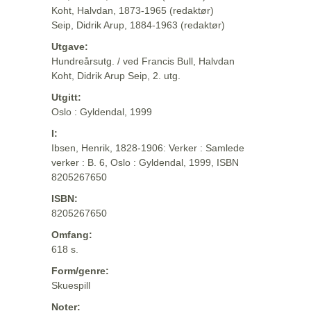
Koht, Halvdan, 1873-1965 (redaktør)
Seip, Didrik Arup, 1884-1963 (redaktør)
Utgave:
Hundreårsutg. / ved Francis Bull, Halvdan
Koht, Didrik Arup Seip, 2. utg.
Utgitt:
Oslo : Gyldendal, 1999
I:
Ibsen, Henrik, 1828-1906: Verker : Samlede
verker : B. 6, Oslo : Gyldendal, 1999, ISBN
8205267650
ISBN:
8205267650
Omfang:
618 s.
Form/genre:
Skuespill
Noter: