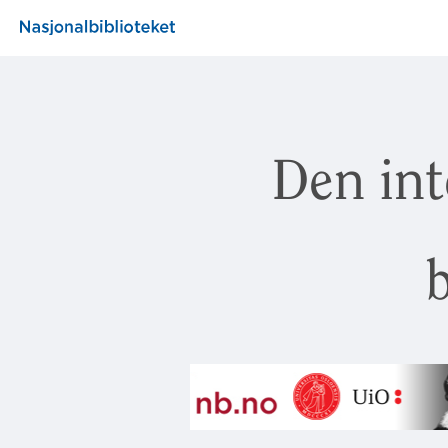
Den int
b