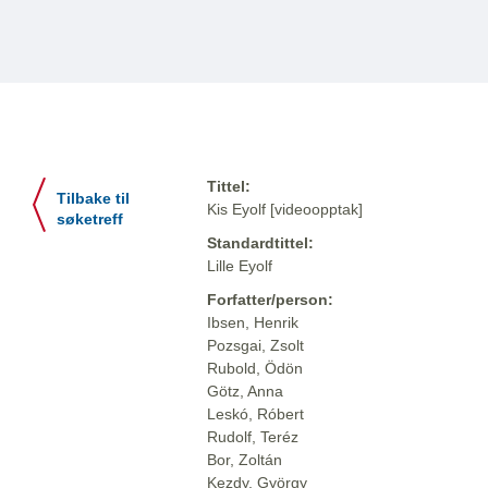
Tittel:
Tilbake til
Kis Eyolf [videoopptak]
søketreff
Standardtittel:
Lille Eyolf
Forfatter/person:
Ibsen, Henrik
Pozsgai, Zsolt
Rubold, Ödön
Götz, Anna
Leskó, Róbert
Rudolf, Teréz
Bor, Zoltán
Kezdy, György