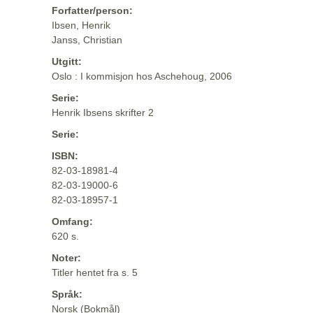
Forfatter/person:
Ibsen, Henrik
Janss, Christian
Utgitt:
Oslo : I kommisjon hos Aschehoug, 2006
Serie:
Henrik Ibsens skrifter 2
Serie:
ISBN:
82-03-18981-4
82-03-19000-6
82-03-18957-1
Omfang:
620 s.
Noter:
Titler hentet fra s. 5
Språk:
Norsk (Bokmål)