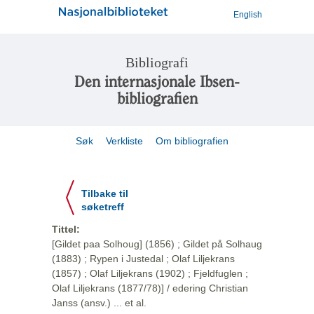
English
Bibliografi
Den internasjonale Ibsen-
bibliografien
Søk
Verkliste
Om bibliografien
Tilbake til
søketreff
Tittel:
[Gildet paa Solhoug] (1856) ; Gildet på Solhaug
(1883) ; Rypen i Justedal ; Olaf Liljekrans
(1857) ; Olaf Liljekrans (1902) ; Fjeldfuglen ;
Olaf Liljekrans (1877/78)] / edering Christian
Janss (ansv.) ... et al.