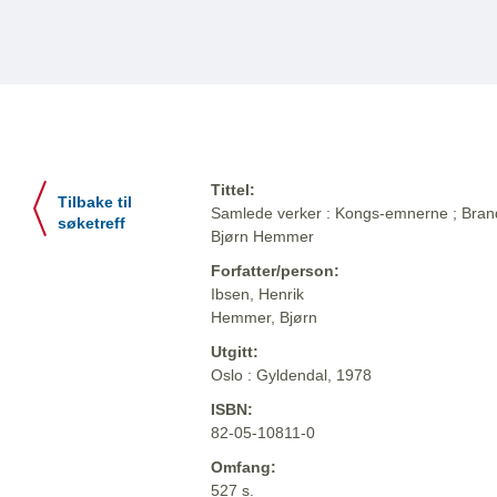
Tittel:
Tilbake til
Samlede verker : Kongs-emnerne ; Brand ;
søketreff
Bjørn Hemmer
Forfatter/person:
Ibsen, Henrik
Hemmer, Bjørn
Utgitt:
Oslo : Gyldendal, 1978
ISBN:
82-05-10811-0
Omfang:
527 s.