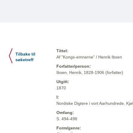
Tittel:
Tilbake til
Af "Kongs-emnerne" / Henrik Ibsen
søketreff
Forfatter/person:
Ibsen, Henrik, 1828-1906 (forfatter)
Utgitt:
1870
I:
Nordiske Digtere i vort Aarhundrede, Kj
Omfang:
S. 494-498
Form/genre: