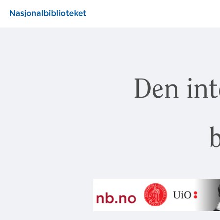
Den int
b