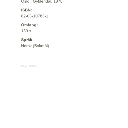
Oslo : Gyldendal, 1978
ISBN:
82-05-10783-1
Omfang:
130 s.
Språk:
Norsk (Bokmål)
Kilde:
MODS