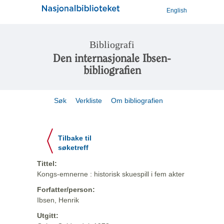
English
Bibliografi
Den internasjonale Ibsen-
bibliografien
Søk
Verkliste
Om bibliografien
Tilbake til
søketreff
Tittel:
Kongs-emnerne : historisk skuespill i fem akter
Forfatter/person:
Ibsen, Henrik
Utgitt: