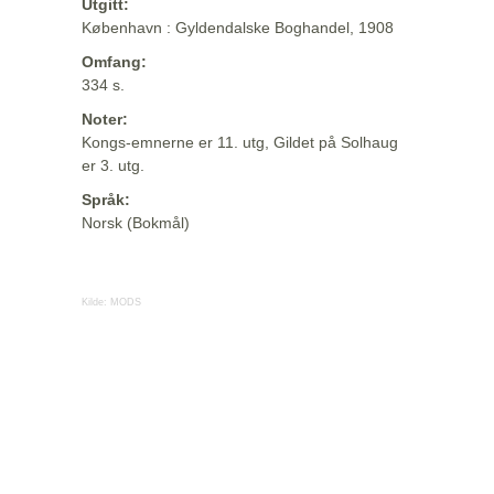
Utgitt:
København : Gyldendalske Boghandel, 1908
Omfang:
334 s.
Noter:
Kongs-emnerne er 11. utg, Gildet på Solhaug
er 3. utg.
Språk:
Norsk (Bokmål)
Kilde:
MODS