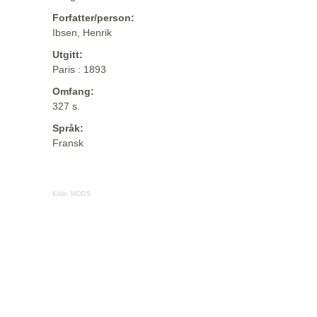
Forfatter/person:
Ibsen, Henrik
Utgitt:
Paris : 1893
Omfang:
327 s.
Språk:
Fransk
Kilde:
MODS