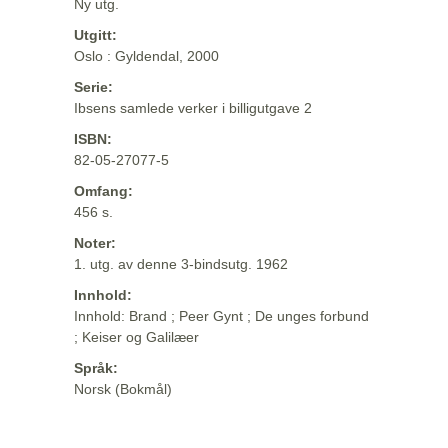
Ny utg.
Utgitt:
Oslo : Gyldendal, 2000
Serie:
Ibsens samlede verker i billigutgave 2
ISBN:
82-05-27077-5
Omfang:
456 s.
Noter:
1. utg. av denne 3-bindsutg. 1962
Innhold:
Innhold: Brand ; Peer Gynt ; De unges forbund
; Keiser og Galilæer
Språk:
Norsk (Bokmål)