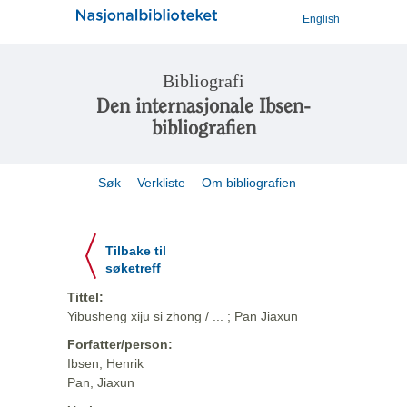
English
Bibliografi
Den internasjonale Ibsen-
bibliografien
Søk
Verkliste
Om bibliografien
Tilbake til
søketreff
Tittel:
Yibusheng xiju si zhong / ... ; Pan Jiaxun
Forfatter/person:
Ibsen, Henrik
Pan, Jiaxun