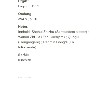
Utgitt:
Beijing : 1959
Omfang:
394 s., pl. ill.
Noter:
Innhold: Shehui Zhizhu (Samfundets støtter) ;
Wanou Zhi Jia (Et dukkehjem) ; Qungui
(Gengangere) ; Renmin Gongdi (En
folkefiende)
Språk:
Kinesisk
Kilde:
MODS