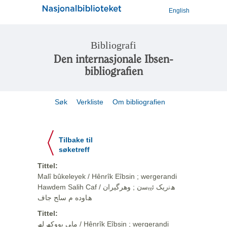
English
Bibliografi
Den internasjonale Ibsen-
bibliografien
Søk
Verkliste
Om bibliografien
Tilbake til
søketreff
Tittel:
Malî bûkeleyek / Hênrîk Eîbsin ; wergerandi
Hawdem Salih Caf / ھﻧرﯾﮏ ﺋﯾﺑﺳن ; وهرگيران
ھﺎوده م ﺳﺎﺢ ﺟﺎف
Tittel:
ﻣﺎﯽ ﺑووﮐﮫ ﻟﮫ / Hênrîk Eîbsin ; wergerandi