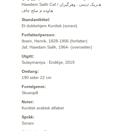
Hawdem Salih Caf / ھﻧرﯾﮏ ﺋﯾﺑﺳن ; وهرگيران
ھﺎوده م ﺳﺎﺢ ﺟﺎف
Standardtittel:
Et dukkehjem Kurdisk (sorani)
Forfatter/person:
Ibsen, Henrik, 1828-1906 (forfatter)
Jaf, Hawdam Salih, 1964- (oversetter)
Utgitt:
Sulaymaniya : Endêşe, 2019
Omfang:
190 sider 22 cm
Form/genre:
Skuespill
Noter:
Kurdisk arabisk alfabet
Språk:
Sorani