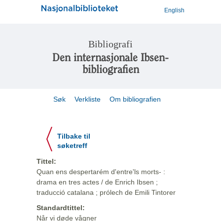
English
Bibliografi
Den internasjonale Ibsen-
bibliografien
Søk
Verkliste
Om bibliografien
Tilbake til
søketreff
Tittel:
Quan ens despertarém d'entre'ls morts- :
drama en tres actes / de Enrich Ibsen ;
traducció catalana ; prólech de Emili Tintorer
Standardtittel:
Når vi døde vågner