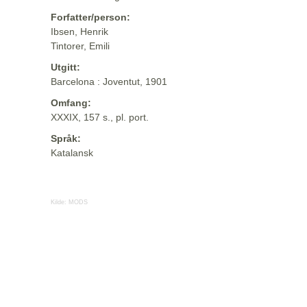
Forfatter/person:
Ibsen, Henrik
Tintorer, Emili
Utgitt:
Barcelona : Joventut, 1901
Omfang:
XXXIX, 157 s., pl. port.
Språk:
Katalansk
Kilde:
MODS