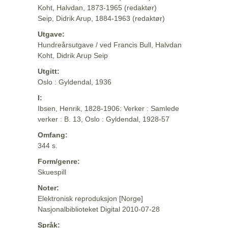
Koht, Halvdan, 1873-1965 (redaktør)
Seip, Didrik Arup, 1884-1963 (redaktør)
Utgave:
Hundreårsutgave / ved Francis Bull, Halvdan
Koht, Didrik Arup Seip
Utgitt:
Oslo : Gyldendal, 1936
I:
Ibsen, Henrik, 1828-1906: Verker : Samlede
verker : B. 13, Oslo : Gyldendal, 1928-57
Omfang:
344 s.
Form/genre:
Skuespill
Noter:
Elektronisk reproduksjon [Norge]
Nasjonalbiblioteket Digital 2010-07-28
Språk: