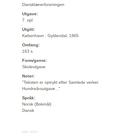
Dansklærerforeningen
Utgave:
7. opl.
Utgitt:
København : Gyldendal, 1965
Omfang:
163 s.
Form/genre:
Skoleutgave
Noter:
"Teksten er optrykt efter Samlede verker.
Hundreårsutgave..."
Språk:
Norsk (Bokmål)
Dansk
Kilde:
MODS