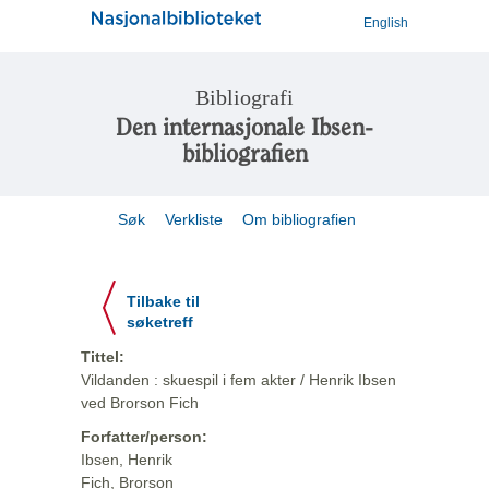
English
Bibliografi
Den internasjonale Ibsen-
bibliografien
Søk
Verkliste
Om bibliografien
Tilbake til
søketreff
Tittel:
Vildanden : skuespil i fem akter / Henrik Ibsen
ved Brorson Fich
Forfatter/person:
Ibsen, Henrik
Fich, Brorson