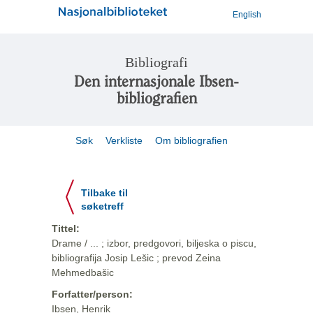
English
Bibliografi
Den internasjonale Ibsen-
bibliografien
Søk
Verkliste
Om bibliografien
Tilbake til
søketreff
Tittel:
Drame / ... ; izbor, predgovori, biljeska o piscu,
bibliografija Josip Lešic ; prevod Zeina
Mehmedbašic
Forfatter/person:
Ibsen, Henrik