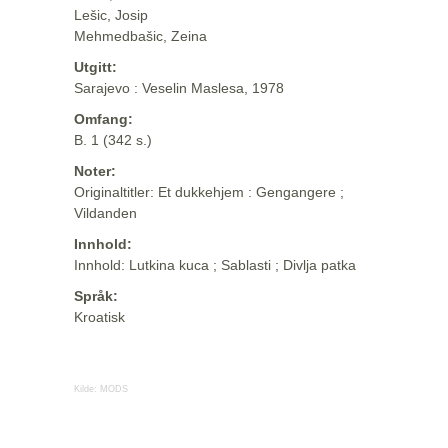
Lešic, Josip
Mehmedbašic, Zeina
Utgitt:
Sarajevo : Veselin Maslesa, 1978
Omfang:
B. 1 (342 s.)
Noter:
Originaltitler: Et dukkehjem : Gengangere ;
Vildanden
Innhold:
Innhold: Lutkina kuca ; Sablasti ; Divlja patka
Språk:
Kroatisk
Kilde:
MODS