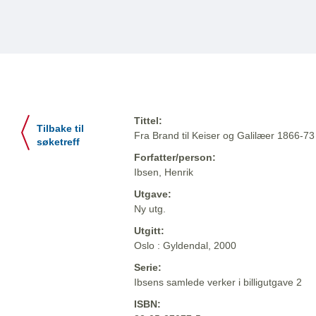
Tittel:
Tilbake til
Fra Brand til Keiser og Galilæer 1866-73
søketreff
Forfatter/person:
Ibsen, Henrik
Utgave:
Ny utg.
Utgitt:
Oslo : Gyldendal, 2000
Serie:
Ibsens samlede verker i billigutgave 2
ISBN: