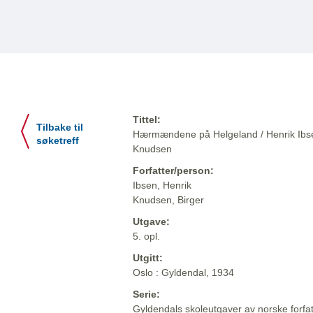
Tittel:
Tilbake til
Hærmændene på Helgeland / Henrik Ibse
søketreff
Knudsen
Forfatter/person:
Ibsen, Henrik
Knudsen, Birger
Utgave:
5. opl.
Utgitt:
Oslo : Gyldendal, 1934
Serie:
Gyldendals skoleutgaver av norske forfa