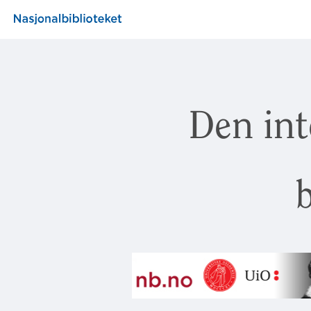
Den int
b