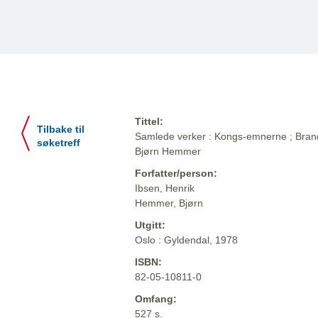
Tittel:
Tilbake til
Samlede verker : Kongs-emnerne ; Brand ;
søketreff
Bjørn Hemmer
Forfatter/person:
Ibsen, Henrik
Hemmer, Bjørn
Utgitt:
Oslo : Gyldendal, 1978
ISBN:
82-05-10811-0
Omfang:
527 s.