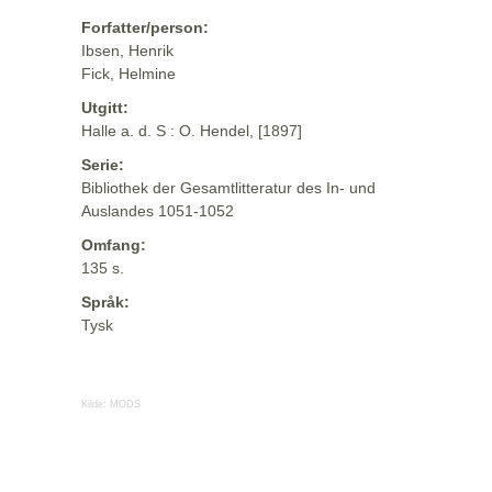
Forfatter/person:
Ibsen, Henrik
Fick, Helmine
Utgitt:
Halle a. d. S : O. Hendel, [1897]
Serie:
Bibliothek der Gesamtlitteratur des In- und
Auslandes 1051-1052
Omfang:
135 s.
Språk:
Tysk
Kilde:
MODS