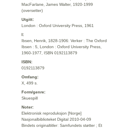
MacFarlane, James Walter, 1920-1999
(oversetter)
Utgitt:
London : Oxford University Press, 1961
I:
Ibsen, Henrik, 1828-1906: Verker : The Oxford
Ibsen : 5, London : Oxford University Press,
1960-1977, ISBN 0192113879
ISBN:
0192113879
Omfang:
X, 499 s.
Form/genre:
Skuespill
Noter:
Elektronisk reproduksjon [Norge]
Nasjonalbiblioteket Digital 2010-04-09
Bindets originaltitler: Samfundets støtter ; Et