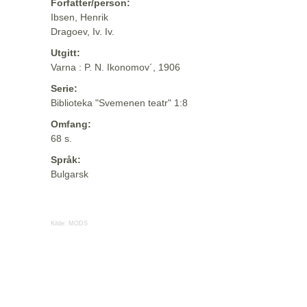
Forfatter/person:
Ibsen, Henrik
Dragoev, Iv. Iv.
Utgitt:
Varna : P. N. Ikonomov´, 1906
Serie:
Biblioteka "Svemenen teatr" 1:8
Omfang:
68 s.
Språk:
Bulgarsk
Kilde:
MODS