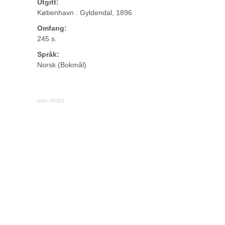
Utgitt:
København : Gyldendal, 1896
Omfang:
245 s.
Språk:
Norsk (Bokmål)
Kilde:
MODS