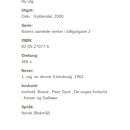
Ny utg.
Utgitt:
Oslo : Gyldendal, 2000
Serie:
Ibsens samlede verker i billigutgave 2
ISBN:
82-05-27077-5
Omfang:
456 s.
Noter:
1. utg. av denne 3-bindsutg. 1962
Innhold:
Innhold: Brand ; Peer Gynt ; De unges forbund
; Keiser og Galilæer
Språk:
Norsk (Bokmål)