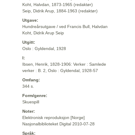
Koht, Halvdan, 1873-1965 (redaktør)
Seip, Didrik Arup, 1884-1963 (redaktør)
Utgave:
Hundreårsutgave / ved Francis Bull, Halvdan
Koht, Didrik Arup Seip
Utgitt:
Oslo : Gyldendal, 1928
I:
Ibsen, Henrik, 1828-1906: Verker : Samlede
verker : B. 2, Oslo : Gyldendal, 1928-57
Omfang:
344 s.
Form/genre:
Skuespill
Noter:
Elektronisk reproduksjon [Norge]
Nasjonalbiblioteket Digital 2010-07-28
Språk: