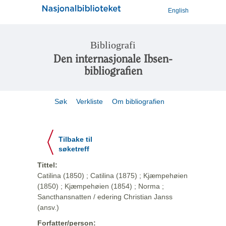
English
Bibliografi
Den internasjonale Ibsen-
bibliografien
Søk
Verkliste
Om bibliografien
Tilbake til
søketreff
Tittel:
Catilina (1850) ; Catilina (1875) ; Kjæmpehøien
(1850) ; Kjæmpehøien (1854) ; Norma ;
Sancthansnatten / edering Christian Janss
(ansv.)
Forfatter/person: