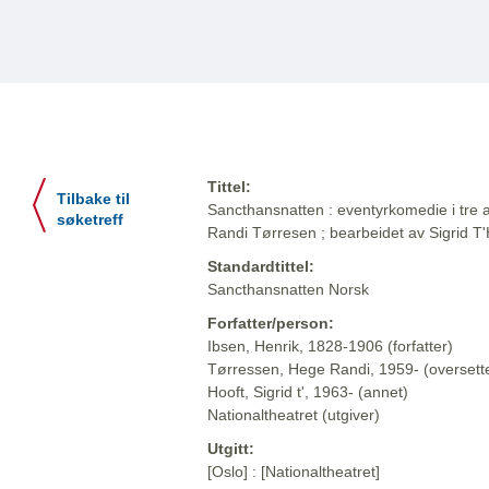
Tittel:
Tilbake til
Sancthansnatten : eventyrkomedie i tre a
søketreff
Randi Tørresen ; bearbeidet av Sigrid 
Standardtittel:
Sancthansnatten Norsk
Forfatter/person:
Ibsen, Henrik, 1828-1906 (forfatter)
Tørressen, Hege Randi, 1959- (oversett
Hooft, Sigrid t', 1963- (annet)
Nationaltheatret (utgiver)
Utgitt:
[Oslo] : [Nationaltheatret]