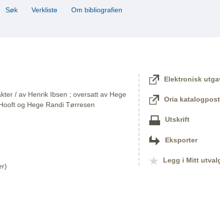
Søk
Verkliste
Om bibliografien
Elektronisk utga
kter / av Henrik Ibsen ; oversatt av Hege
Oria katalogpost
T'Hooft og Hege Randi Tørresen
Utskrift
Eksporter
Legg i Mitt utval
er)