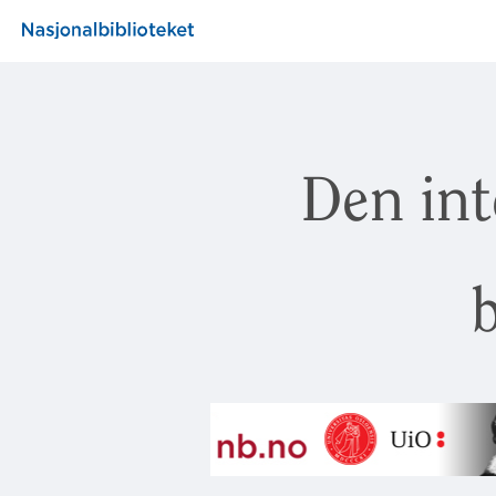
Den int
b