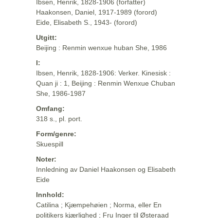
Ibsen, Henrik, 1828-1906 (forfatter)
Haakonsen, Daniel, 1917-1989 (forord)
Eide, Elisabeth S., 1943- (forord)
Utgitt:
Beijing : Renmin wenxue huban She, 1986
I:
Ibsen, Henrik, 1828-1906: Verker. Kinesisk :
Quan ji : 1, Beijing : Renmin Wenxue Chuban
She, 1986-1987
Omfang:
318 s., pl. port.
Form/genre:
Skuespill
Noter:
Innledning av Daniel Haakonsen og Elisabeth
Eide
Innhold:
Catilina ; Kjæmpehøien ; Norma, eller En
politikers kjærlighed ; Fru Inger til Østeraad