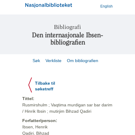
English
Bibliografi
Den internasjonale Ibsen-
bibliografien
Søk
Verkliste
Om bibliografien
Tilbake til
søketreff
Tittel:
Rusmirshulm ; Vaqtima murdigan sar bar darim
/ Hinrik Ibsin ; mutirjim Bihzad Qadiri
Forfatter/person:
Ibsen, Henrik
Qadiri, Bihzad