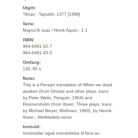
Utgitt:
Tihran : Tajrubih, 1377 [1998]
Serie:
Majmu'ih asar / Hinrik Aipsin ; 1 1
ISBN:
964-6481-02-7
964-6481-03-5
Omfang:
130, 85 s.
Noter:
This is a Persian translation of When we dead
awaken (from Ghosts and other plays, trans.
by Peter Watts, Penguin, 1964) and
Rosmersholm (from Ibsen: Three plays, trans.
by Michael Meyer, Methuen, 1980), by Henrik
Ibsen - tittelbladets verso
Innhold:
Inneholder også oversettelse til farsi av