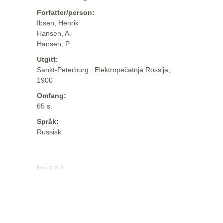
Forfatter/person:
Ibsen, Henrik
Hansen, A.
Hansen, P.
Utgitt:
Sankt-Peterburg : Elektropečatnja Rossija,
1900
Omfang:
65 s.
Språk:
Russisk
Kilde:
MODS