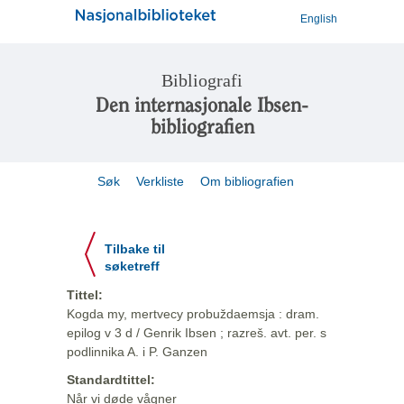
English
Bibliografi
Den internasjonale Ibsen-
bibliografien
Søk
Verkliste
Om bibliografien
Tilbake til
søketreff
Tittel:
Kogda my, mertvecy probuždaemsja : dram.
epilog v 3 d / Genrik Ibsen ; razreš. avt. per. s
podlinnika A. i P. Ganzen
Standardtittel:
Når vi døde vågner