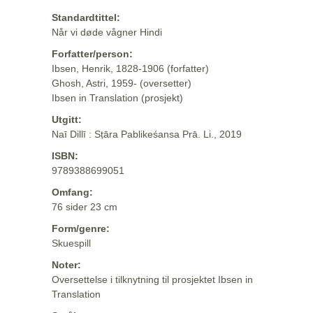
Standardtittel:
Når vi døde vågner Hindi
Forfatter/person:
Ibsen, Henrik, 1828-1906 (forfatter)
Ghosh, Astri, 1959- (oversetter)
Ibsen in Translation (prosjekt)
Utgitt:
Naī Dillī : Sṭāra Pablikeśansa Prā. Li., 2019
ISBN:
9789388699051
Omfang:
76 sider 23 cm
Form/genre:
Skuespill
Noter:
Oversettelse i tilknytning til prosjektet Ibsen in
Translation