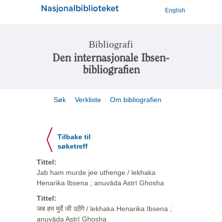
English
Bibliografi
Den internasjonale Ibsen-
bibliografien
Søk
Verkliste
Om bibliografien
Tilbake til
søketreff
Tittel:
Jab ham murde jee uthenge / lekhaka
Henarika Ibsena ; anuvāda Astrī Ghosha
Tittel:
जब हम मुर्दे जी उठेंगे / lekhaka Henarika Ibsena ;
anuvāda Astrī Ghosha