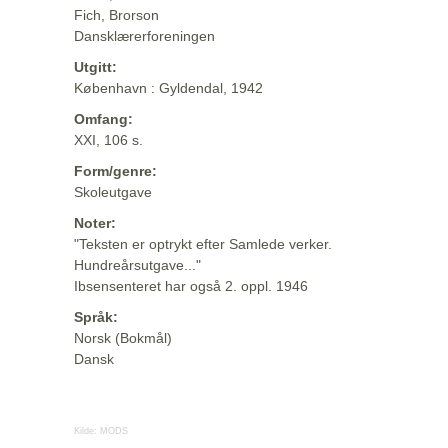
Fich, Brorson
Dansklærerforeningen
Utgitt:
København : Gyldendal, 1942
Omfang:
XXI, 106 s.
Form/genre:
Skoleutgave
Noter:
"Teksten er optrykt efter Samlede verker.
Hundreårsutgave..."
Ibsensenteret har også 2. oppl. 1946
Språk:
Norsk (Bokmål)
Dansk
Kilde:
MODS