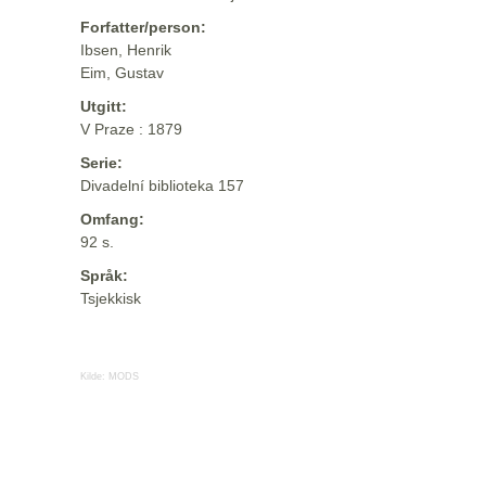
Forfatter/person:
Ibsen, Henrik
Eim, Gustav
Utgitt:
V Praze : 1879
Serie:
Divadelní biblioteka 157
Omfang:
92 s.
Språk:
Tsjekkisk
Kilde:
MODS