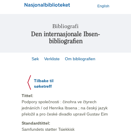
English
Bibliografi
Den internasjonale Ibsen-
bibliografien
Søk
Verkliste
Om bibliografien
Tilbake til
søketreff
Tittel:
Podpory společnosti : činohra ve čtyrech
jednáních / od Henrika Ibsena ; na český jazyk
přeložil a pro české divadlo upravil Gustav Eim
Standardtittel:
Samfundets støtter Tsjekkisk