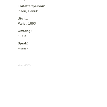
Forfatter/person:
Ibsen, Henrik
Utgitt:
Paris : 1893
Omfang:
327 s.
Språk:
Fransk
Kilde:
MODS