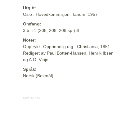
Utgitt:
Oslo : Hovedkommisjon: Tanum, 1957
Omfang:
3 b. i 1 (208, 208, 208 sp.) ill.
Noter:
Opptrykk. Opprinnelig utg.: Christiania, 1851
Redigert av Paul Botten-Hansen, Henrik Ibsen
og A.O. Vinje
Språk:
Norsk (Bokmål)
Kilde:
MODS