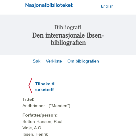
English
Bibliografi
Den internasjonale Ibsen-
bibliografien
Søk
Verkliste
Om bibliografien
Tilbake til
søketreff
Tittel:
Andhrimner : ("Manden")
Forfatter/person:
Botten-Hansen, Paul
Vinje, A.O.
Ibsen, Henrik