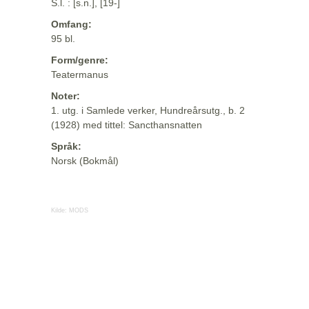
S.l. : [s.n.], [19-]
Omfang:
95 bl.
Form/genre:
Teatermanus
Noter:
1. utg. i Samlede verker, Hundreårsutg., b. 2
(1928) med tittel: Sancthansnatten
Språk:
Norsk (Bokmål)
Kilde:
MODS