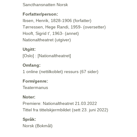
Sancthansnatten Norsk
Forfatter/person:
Ibsen, Henrik, 1828-1906 (forfatter)
Tørressen, Hege Randi, 1959- (oversetter)
Hooft, Sigrid t', 1963- (annet)
Nationaltheatret (utgiver)
Utgitt:
[Oslo] : [Nationaltheatret]
Omfang:
1 online (nettilkoblet) ressurs (67 sider)
Form/genre:
Teatermanus
Noter:
Premiere: Nationaltheatret 21.03.2022
Tittel fra tittelskjermbildet (sett 23. juni 2022)
Språk:
Norsk (Bokmål)