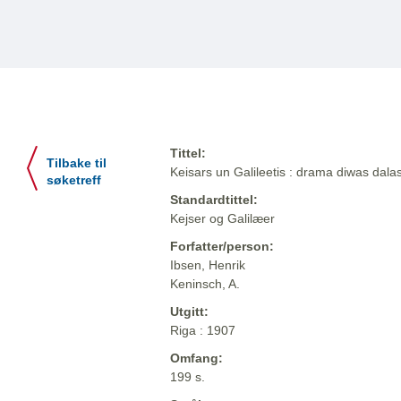
Tittel:
Tilbake til
Keisars un Galileetis : drama diwas dalas 
søketreff
Standardtittel:
Kejser og Galilæer
Forfatter/person:
Ibsen, Henrik
Keninsch, A.
Utgitt:
Riga : 1907
Omfang:
199 s.