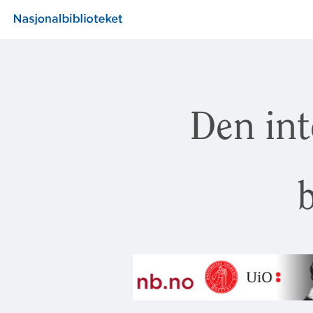
Den int
b