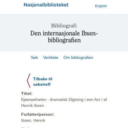
English
Bibliografi
Den internasjonale Ibsen-
bibliografien
Søk
Verkliste
Om bibliografien
Tilbake til
søketreff
Tittel:
Kjæmpehøien : dramatisk Digtning i een Act / af
Henrik Ibsen
Forfatter/person:
Ibsen, Henrik