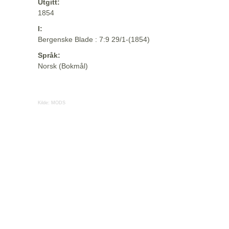
Utgitt:
1854
I:
Bergenske Blade : 7:9 29/1-(1854)
Språk:
Norsk (Bokmål)
Kilde:
MODS