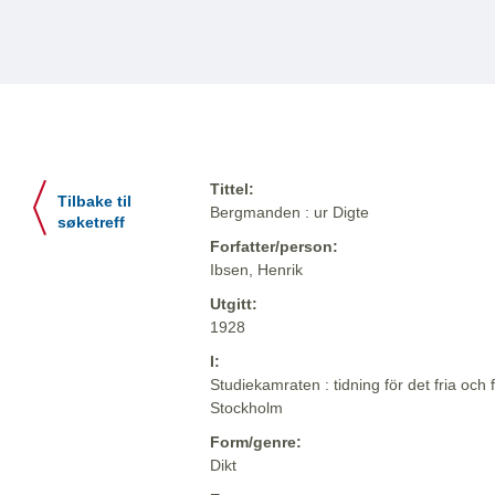
Tittel:
Tilbake til
Bergmanden : ur Digte
søketreff
Forfatter/person:
Ibsen, Henrik
Utgitt:
1928
I:
Studiekamraten : tidning för det fria och f
Stockholm
Form/genre:
Dikt