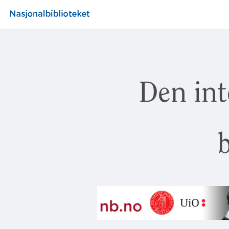
Den int
b