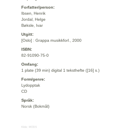
Forfatter/person:
Ibsen, Henrik
Jordal, Helge
Bøksle, Ivar
Utgitt:
[Oslo] : Grappa musikkforl., 2000
ISBN:
82-91090-75-0
Omfang:
1 plate (39 min) digital 1 teksthefte ([16] s.)
Form/genre:
Lydopptak
CD
Språk:
Norsk (Bokmål)
Kilde:
MODS